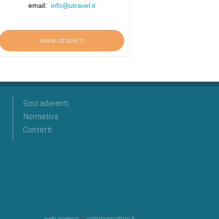
email:
info@utravel.it
www.utravel.it
Soci aderenti
Normativa
Contatti
web agency
av
communication.it