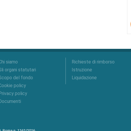
Chi siamo
Richieste di rimborso
Gli organi statutari
Istruzione
Scopo del fondo
Liquidazione
Cookie policy
Privacy policy
Documenti
.G. Roma n. 1162/2016