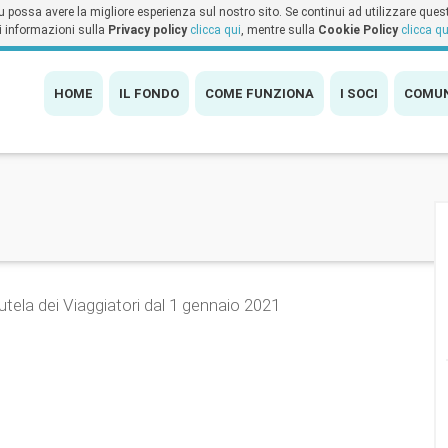
tu possa avere la migliore esperienza sul nostro sito. Se continui ad utilizzare que
i informazioni sulla
Privacy policy
clicca qui
, mentre sulla
Cookie Policy
clicca qu
HOME
IL FONDO
COME FUNZIONA
I SOCI
COMUN
ela dei Viaggiatori dal 1 gennaio 2021