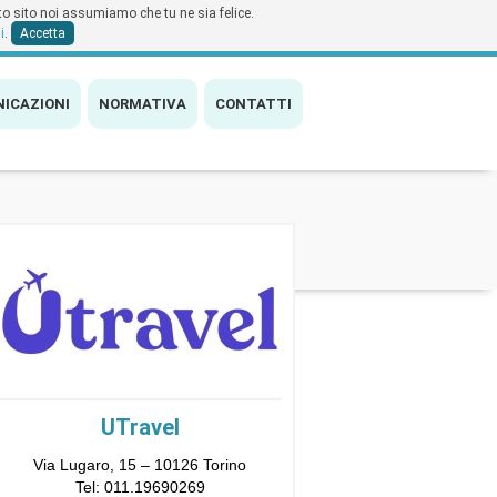
sto sito noi assumiamo che tu ne sia felice.
i
.
Accetta
ICAZIONI
NORMATIVA
CONTATTI
UTravel
Via Lugaro, 15 – 10126 Torino
Tel:
011.19690269